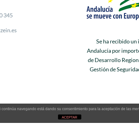
0 345
zein.es
Se ha recibido un
Andalucía por importe
de Desarrollo Regiona
Gestión de Seguridad
. Si continúa navegando está dando su consentimiento para la aceptación de las m
ACEPTAR
ca de seguridad y calidad
|
Canal ético
|
Política de cookies