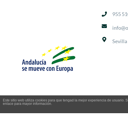
955 51
info@o
Sevilla
Este sitio web utiliza cookies para que tengad la mejor experiencia de usuario
enlace para mayor información.
Copyright 2018 Ozein | All Rights Reserved |
Aviso Legal
|
Política de privacidad
|
Políti