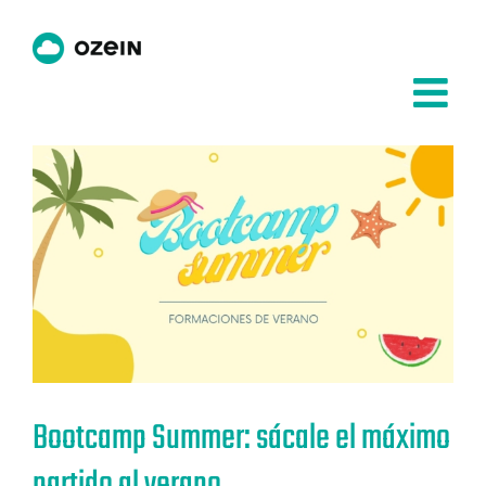
Saltar
al
contenido
Bootcamp Summer: sácale el máximo
partido al verano