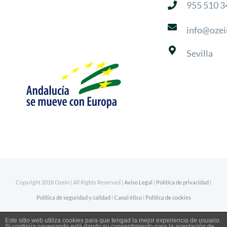
955 510 3
info@ozei
Sevilla
Copyright 2018 Ozein | All Rights Reserved |
Aviso Legal
|
Política de privacidad
|
Política de seguridad y calidad
|
Canal ético
|
Política de cookies
Este sitio web utiliza cookies para que tengad la mejor experiencia de usuario.
LinkedIn
Si continúa navegando está dando su consentimiento para la aceptación de