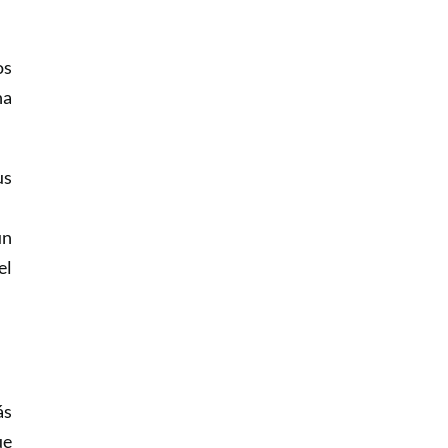
os
na
us
un
el
ás
ue