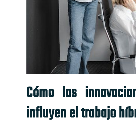
C
ómo
las innovaci
influyen el trabajo híb