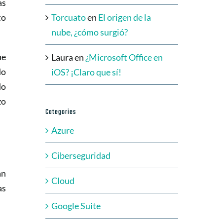
as
to
Torcuato
en
El origen de la
nube, ¿cómo surgió?
ue
Laura
en
¿Microsoft Office en
do
iOS? ¡Claro que sí!
do
zo
Categories
Azure
Ciberseguridad
an
Cloud
as
Google Suite