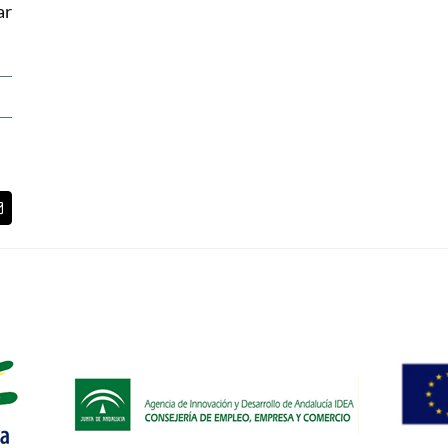
ar
t
Correo
lectrónico