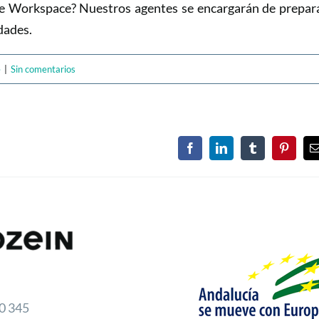
le Workspace? Nuestros agentes se encargarán de prepar
dades.
e
|
Sin comentarios
Facebook
LinkedIn
Tumblr
Pinteres
e
0 345