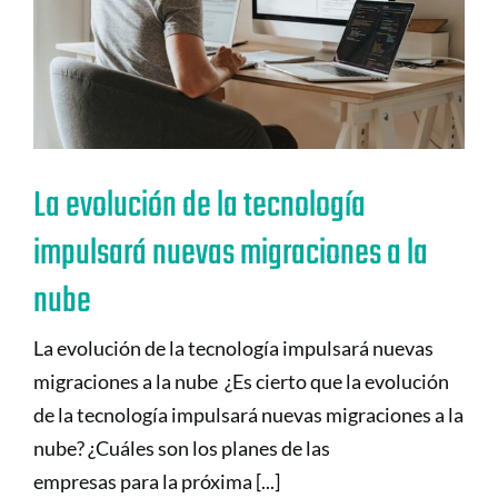
La evolución de la tecnología
impulsará nuevas migraciones a la
nube
La evolución de la tecnología impulsará nuevas
migraciones a la nube ¿Es cierto que la evolución
de la tecnología impulsará nuevas migraciones a la
nube? ¿Cuáles son los planes de las
empresas para la próxima [...]