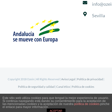
info@ozei
Sevilla
Copyright 2018 Ozein | All Rights Reserved |
Aviso Legal
|
Política de privacidad
|
Política de seguridad y calidad
|
Canal ético
|
Política de cookies
Este sitio web utiliza cookies para que tengad la mejor experiencia de usuario.
LinkedIn
Si continúa navegando está dando su consentimiento para la aceptación de
las mencionadas cookies y la aceptación de nuestra
política de cookies
.pinche
955 510 345
el enlace para mayor información.
ACEPTAR