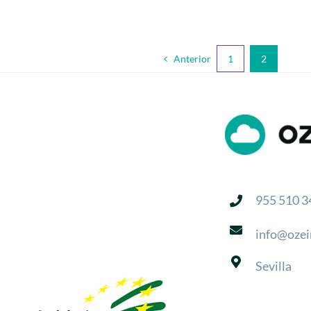
Anterior
1
2
955 510 3
info@ozei
Sevilla