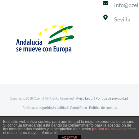
info@ozei
Sevilla
Copyright 2018 Ozein | All Rights Reserved |
Aviso Legal
|
Política de privacidad
|
Política de seguridad y calidad
|
Canal ético
|
Política de cookies
Este sitio web utiliza cookies para que tengad la mejor experiencia de usuario.
LinkedIn
Si continúa navegando está dando su consentimiento para la aceptación de
las mencionadas cookies y la aceptación de nuestra
política de cookies
.pinche
955 510 345
el enlace para mayor información.
ACEPTAR