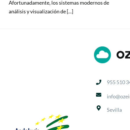
Afortunadamente, los sistemas modernos de
análisis y visualización de [...]
955 510 3
info@ozei
Sevilla