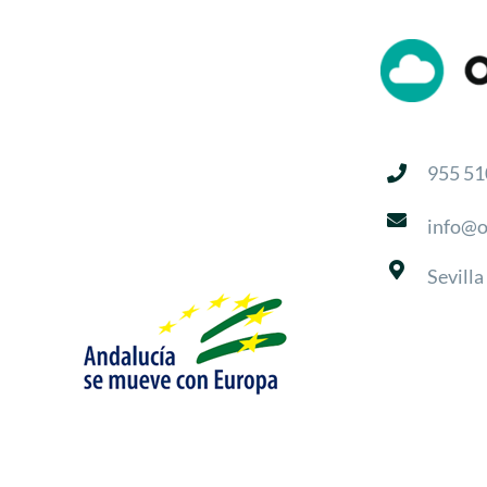
955 51
info@o
Sevilla