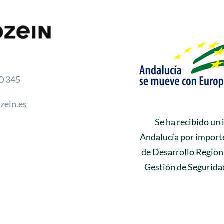
0 345
zein.es
Se ha recibido un
Andalucía por importe
de Desarrollo Regiona
Gestión de Seguridad