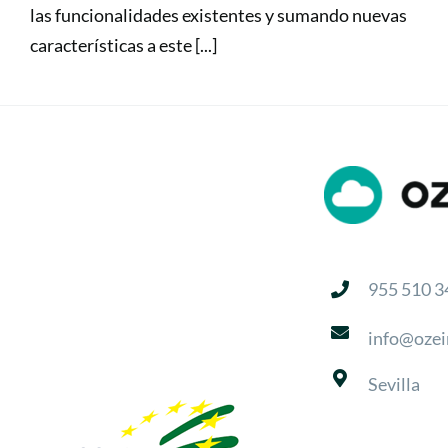
las funcionalidades existentes y sumando nuevas
características a este [...]
955 510 3
info@ozei
Sevilla