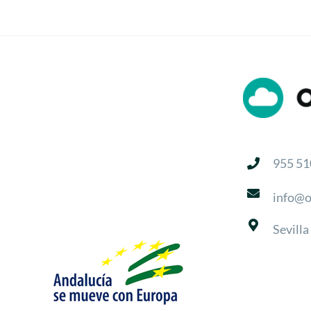
955 51
info@o
Sevilla