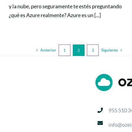
y la nube, pero seguramente te estés preguntando
¿qué es Azure realmente? Azure es un [...]
Anterior
Siguiente
1
2
3
955 510 3
info@ozei