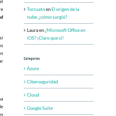
el
re
Torcuato
en
El origen de la
ad
nube, ¿cómo surgió?
Laura
en
¿Microsoft Office en
sí
iOS? ¡Claro que sí!
es
en
Categories
ar
Azure
Ciberseguridad
Cloud
na
de
Google Suite
en