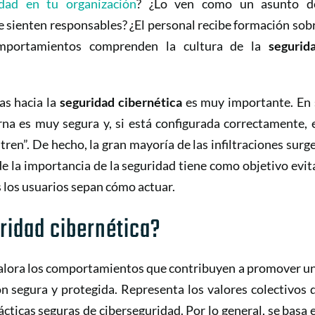
idad en tu organización
? ¿Lo ven como un asunto d
e sienten responsables? ¿El personal recibe formación sob
omportamientos comprenden la cultura de la
segurid
as hacia la
seguridad cibernética
es muy importante. En 
na es muy segura y, si está configurada correctamente, 
iltren”. De hecho, la gran mayoría de las infiltraciones surg
e la importancia de la seguridad tiene como objetivo evit
 los usuarios sepan cómo actuar.
uridad cibernética?
 valora los comportamientos que contribuyen a promover u
ón segura y protegida. Representa los valores colectivos 
ácticas seguras de ciberseguridad. Por lo general, se basa 