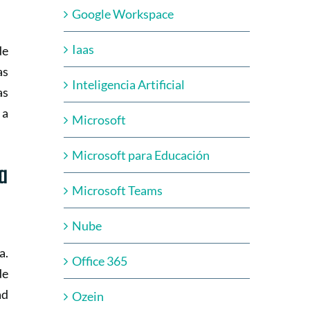
Google Workspace
Iaas
de
as
Inteligencia Artificial
as
 a
Microsoft
Microsoft para Educación
a
Microsoft Teams
Nube
a.
Office 365
de
ad
Ozein