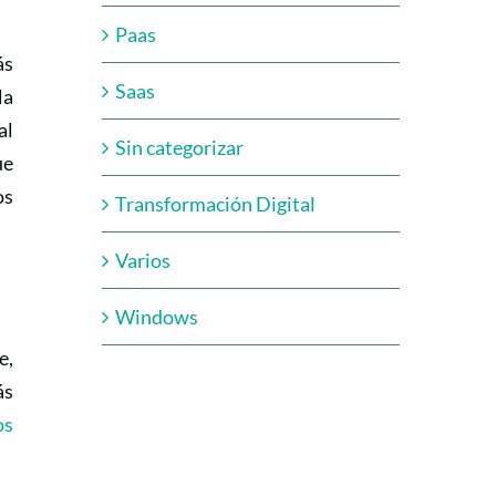
Paas
ás
Saas
la
al
Sin categorizar
ue
os
Transformación Digital
Varios
Windows
e,
ás
os