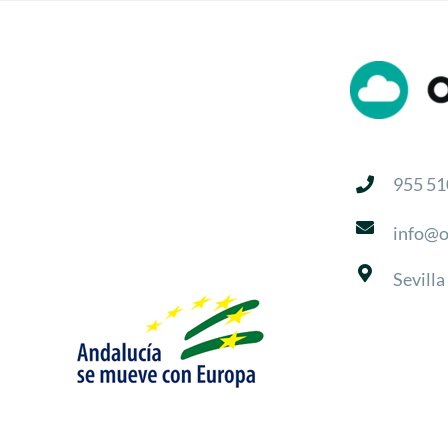
955 51
info@o
Sevilla