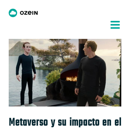
Saltar
al
contenido
Ver
imagen
más
grande
Metaverso y su impacto en el