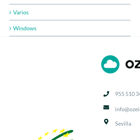
Varios
Windows
955 510 3
info@ozei
Sevilla