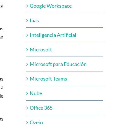
tá
Google Workspace
Iaas
os
Inteligencia Artificial
en
Microsoft
Microsoft para Educación
as
Microsoft Teams
 a
Nube
de
Office 365
os
Ozein