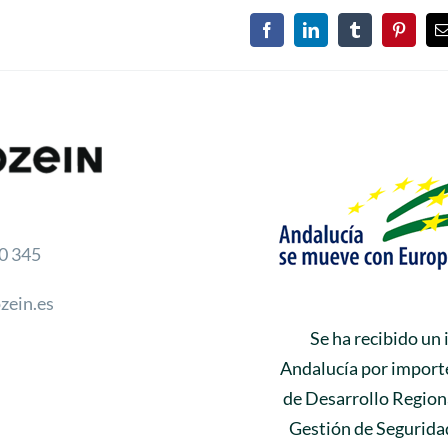
Facebook
LinkedIn
Tumblr
Pinteres
e
0 345
zein.es
Se ha recibido un
Andalucía por importe
de Desarrollo Regiona
Gestión de Seguridad