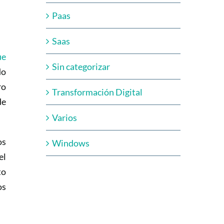
Paas
Saas
ue
Sin categorizar
do
ro
Transformación Digital
de
Varios
os
Windows
el
to
os