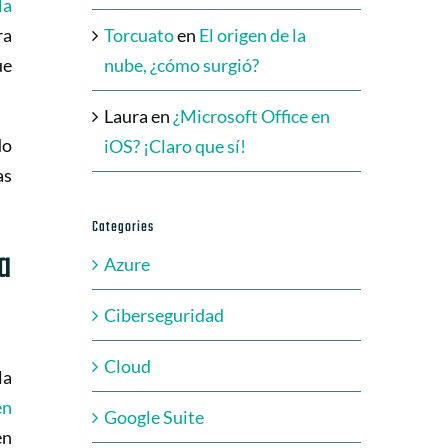
la
ra
Torcuato
en
El origen de la
ue
nube, ¿cómo surgió?
Laura
en
¿Microsoft Office en
do
iOS? ¡Claro que sí!
as
Categories
a
Azure
Ciberseguridad
Cloud
la
en
Google Suite
en