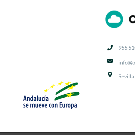
955 51
info@o
Sevilla